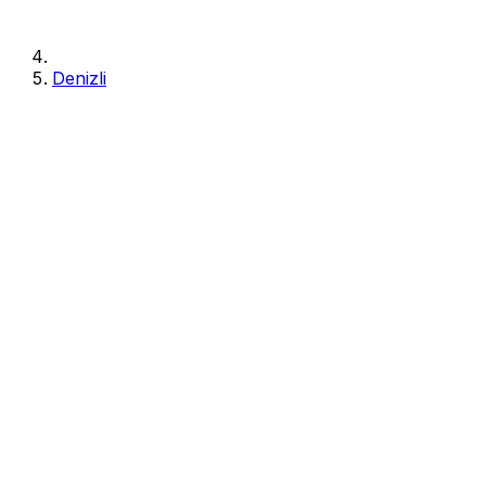
Denizli